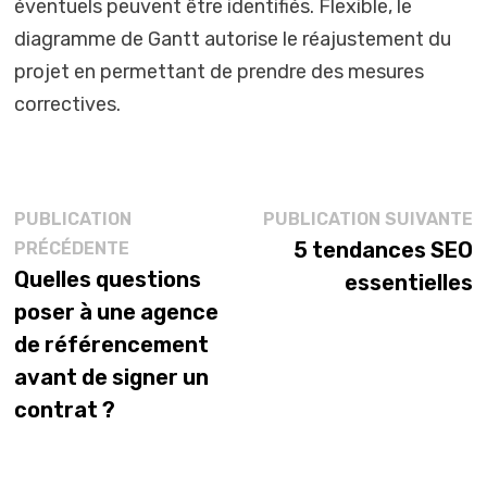
éventuels peuvent être identifiés. Flexible, le
diagramme de Gantt autorise le réajustement du
projet en permettant de prendre des mesures
correctives.
Navigation
P
PUBLICATION
PUBLICATION SUIVANTE
Publication
s
5 tendances SEO
PRÉCÉDENTE
de
précédente :
Quelles questions
essentielles
l’article
poser à une agence
de référencement
avant de signer un
contrat ?