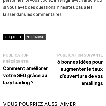
personnes. Si vous voulez interagir avec l’article ou
si vous avez des questions, n’hésitez pas à les
laisser dans les commentaires.
ÉTIQUETTÉ
NETLINKING
Navigation
P
PUBLICATION
PUBLICATION SUIVANTE
Publication
s
6 bonnes idées pour
PRÉCÉDENTE
de
précédente :
Comment améliorer
augmenter le taux
l’article
votre SEO grâce au
d’ouverture de vos
lazy loading ?
emailings
VOUS POURRIEZ AUSSI AIMER