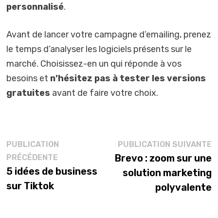
personnalisé
.
Avant de lancer votre campagne d’emailing, prenez
le temps d’analyser les logiciels présents sur le
marché. Choisissez-en un qui réponde à vos
besoins et
n’hésitez pas à tester les versions
gratuites
avant de faire votre choix.
Navigation
P
PUBLICATION
PUBLICATION SUIVANTE
Publication
s
Brevo : zoom sur une
PRÉCÉDENTE
de
précédente :
5 idées de business
solution marketing
l’article
sur Tiktok
polyvalente