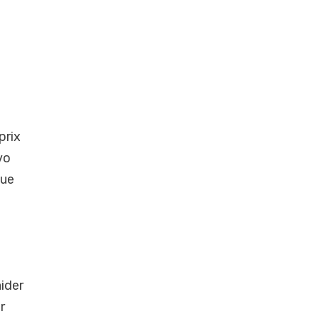
prix
vo
que
aider
r