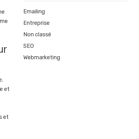
Emailing
ne
amme
Entreprise
Non classé
ur
SEO
Webmarketing
e.
e et
s et