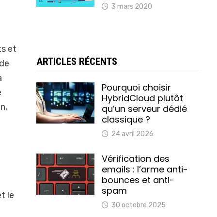
3 mars 2020
ts et
ARTICLES RÉCENTS
 de
à
Pourquoi choisir
e
HybridCloud plutôt
n,
qu’un serveur dédié
classique ?
24 avril 2026
Vérification des
emails : l’arme anti-
bounces et anti-
spam
t le
30 octobre 2025