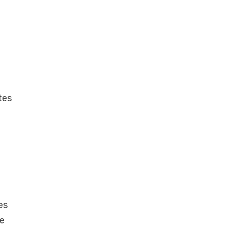
ntes
es
De