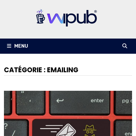
Passer
au
contenu
MENU
CATÉGORIE :
EMAILING